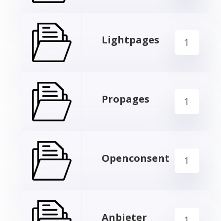
Lightpages
1
Propages
1
Openconsent
1
Anbieter
1