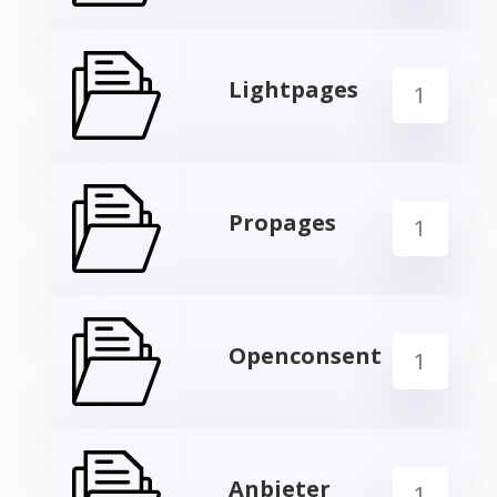
Lightpages
1
Propages
1
Openconsent
1
Anbieter
1